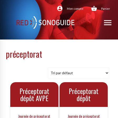
account_circle
shopping_basket
Mon compte
Panier
menu
préceptorat
Préceptorat
Préceptorat
dépôt AVPE
dépôt
Journée de préceptorat
Journée de préceptorat