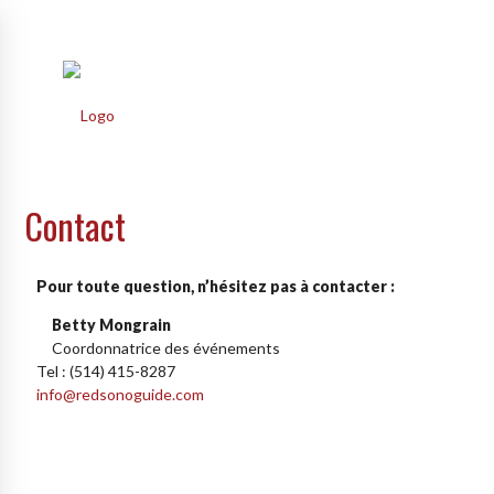
account_circle
shopping_basket
Mon compte
Panier
menu
Contact
Pour toute question, n’hésitez pas à contacter :
Betty Mongrain
Coordonnatrice des événements
Tel : (514) 415-8287
info@redsonoguide.com