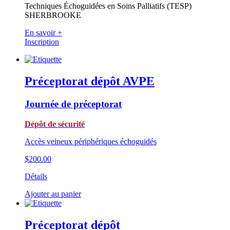
Techniques Échoguidées en Soins Palliatifs (TESP)
SHERBROOKE
En savoir +
Inscription
Préceptorat dépôt AVPE
Journée de préceptorat
Dépôt de sécurité
Accès veineux périphériques échoguidés
$
200.00
Détails
Ajouter au panier
Préceptorat dépôt