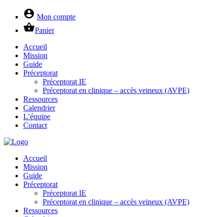
account_circle
Mon compte
shopping_basket
Panier
Accueil
Mission
Guide
Préceptorat
Préceptorat IE
Préceptorat en clinique – accès veineux (AVPE)
Ressources
Calendrier
L’équipe
Contact
Accueil
Mission
Guide
Préceptorat
Préceptorat IE
Préceptorat en clinique – accès veineux (AVPE)
Ressources