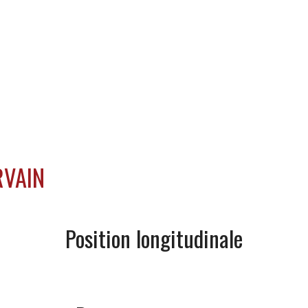
Accueil
Mission
Guide
Précept
RVAIN
Position longitudinale