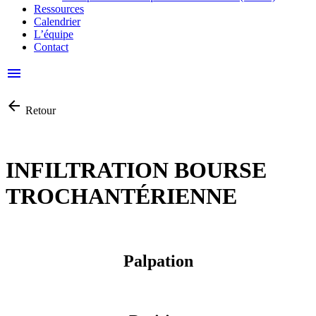
Ressources
Calendrier
L’équipe
Contact
menu
arrow_back
Retour
INFILTRATION BOURSE
TROCHANTÉRIENNE
Palpation