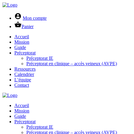
account_circle
Mon compte
shopping_basket
Panier
Accueil
Mission
Guide
Préceptorat
Préceptorat IE
Préceptorat en clinique – accès veineux (AVPE)
Ressources
Calendrier
L’équipe
Contact
Accueil
Mission
Guide
Préceptorat
Préceptorat IE
Préceptorat en clinique – accès veineux (AVPE)