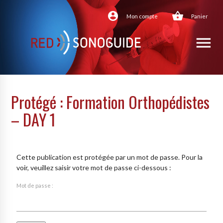
account_circle
shopping_basket
Mon compte
Panier
menu
Protégé : Formation Orthopédistes
– DAY 1
Cette publication est protégée par un mot de passe. Pour la
voir, veuillez saisir votre mot de passe ci-dessous :
Mot de passe :